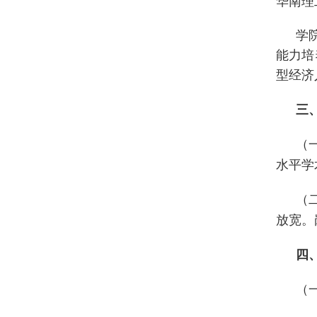
华南理
学
能力培
型经济
三
（
水平学
（
放宽。
四
（