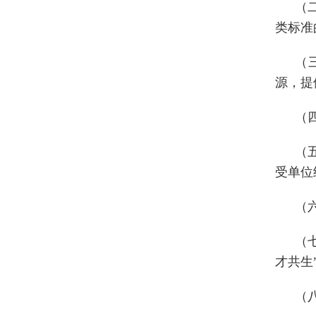
（
类标准
（
源，提
（
（
受单位
（
（
才共生
（