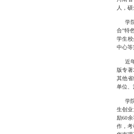
人，硕
学
合”特
学生校
中心等
近
版专著
其他省
单位、
学
生创业
励60
作，考