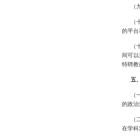
（
（
的平台
（
间可以
特聘教
五
（
的政治
（
在学科