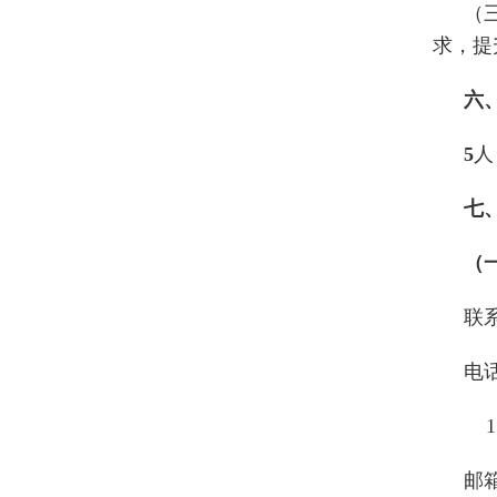
（
求，提
六
5
人
七
（
联
电话
15
邮箱