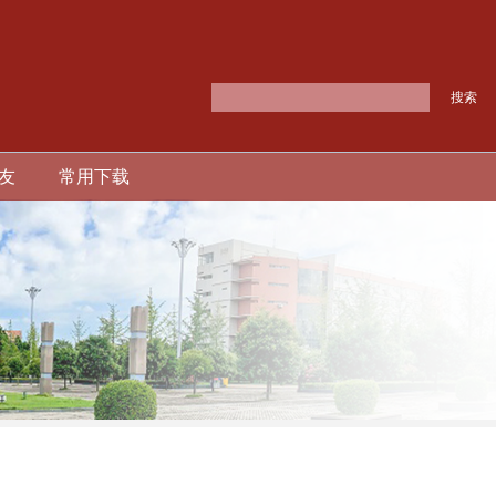
友
常用下载